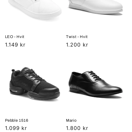
LEO - Hvit
Twist - Hvit
Vanlig
1.149 kr
Vanlig
1.200 kr
pris
pris
Pebble 1516
Mario
Vanlig
1.099 kr
Vanlig
1.800 kr