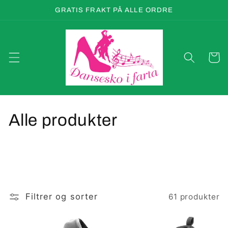
Gå
GRATIS FRAKT PÅ ALLE ORDRE
videre til
innholdet
Handleku
S
Alle produkter
a
m
l
Filtrer og sorter
61 produkter
i
n