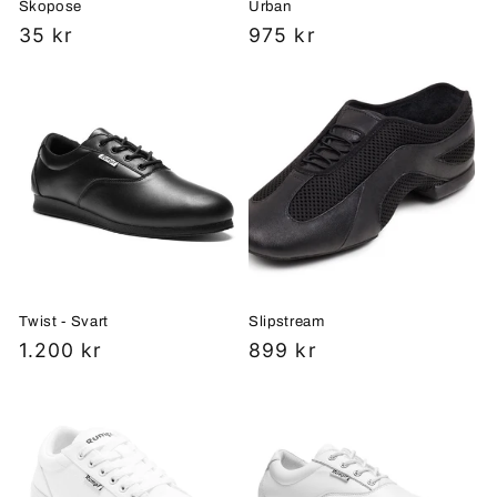
Skopose
Urban
Vanlig
35 kr
Vanlig
975 kr
pris
pris
Twist - Svart
Slipstream
Vanlig
1.200 kr
Vanlig
899 kr
pris
pris