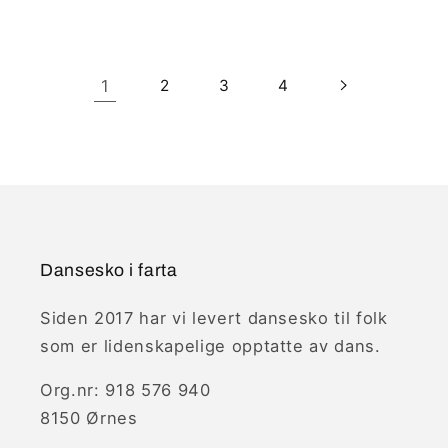
pris
pris
1
2
3
4
Dansesko i farta
Siden 2017 har vi levert dansesko til folk
som er lidenskapelige opptatte av dans.
Org.nr: 918 576 940
8150 Ørnes