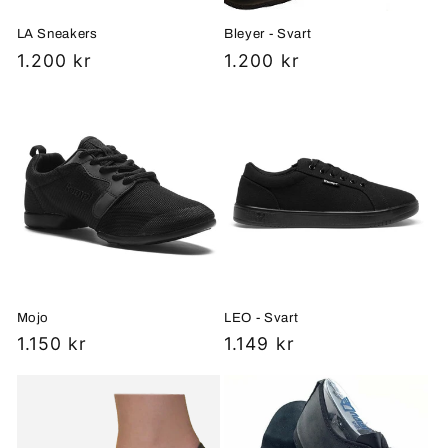
LA Sneakers
Bleyer - Svart
Vanlig
1.200 kr
Vanlig
1.200 kr
pris
pris
Mojo
LEO - Svart
Vanlig
1.150 kr
Vanlig
1.149 kr
pris
pris