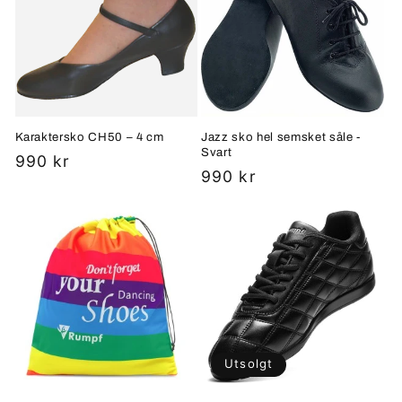
Karaktersko CH50 – 4 cm
Jazz sko hel semsket såle -
Svart
Vanlig
990 kr
Vanlig
990 kr
pris
pris
Utsolgt