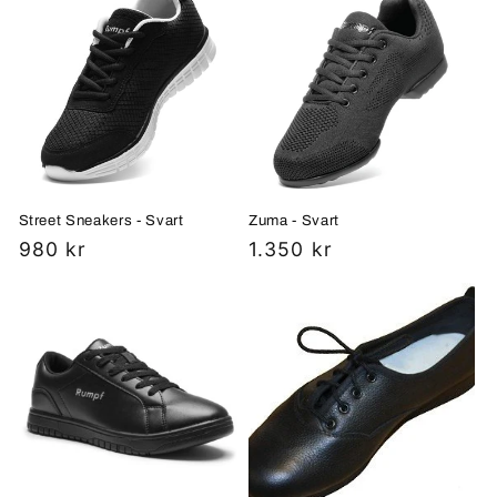
g
:
Street Sneakers - Svart
Zuma - Svart
Vanlig
980 kr
Vanlig
1.350 kr
pris
pris