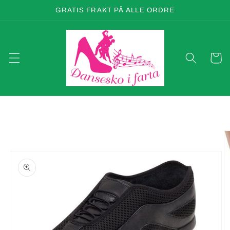
Gå
GRATIS FRAKT PÅ ALLE ORDRE
videre til
innholdet
Handleku
pp til
oduktinformasjon