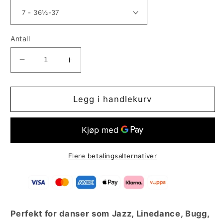
Antall
Senk
Øk
antallet
antallet
for
for
Slipstream
Slipstream
Legg i handlekurv
Flere betalingsalternativer
Perfekt for danser som Jazz, Linedance, Bugg,