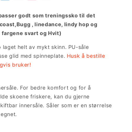
asser godt som treningssko til det
oast,Bugg , linedance, lindy hop og
 fargene svart og Hvit)
 laget helt av mykt skinn. PU-såle
asse glid med spinneplate.
Husk å bestille
gvis bruker!
nersåle. For bedre komfort og for å
olde skoene friskere, kan du gjerne
kiftbar innersåle. Såler som er en størrelse
 egnet.