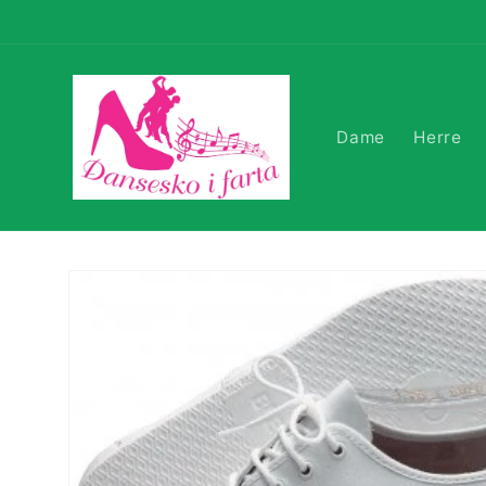
Gå
videre til
innholdet
Dame
Herre
Hopp til
produktinformasjon