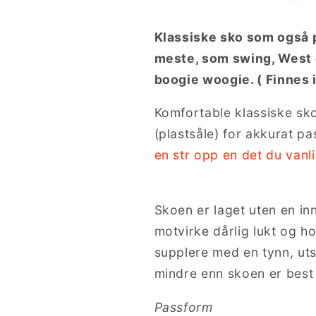
Klassiske sko som også p
meste, som swing, West c
boogie woogie. ( Finnes i
Komfortable klassiske sko
(plastsåle) for akkurat p
en str opp en det du vanli
Skoen er laget uten en in
motvirke dårlig lukt og h
supplere med en tynn, uts
mindre enn skoen er best
Passform