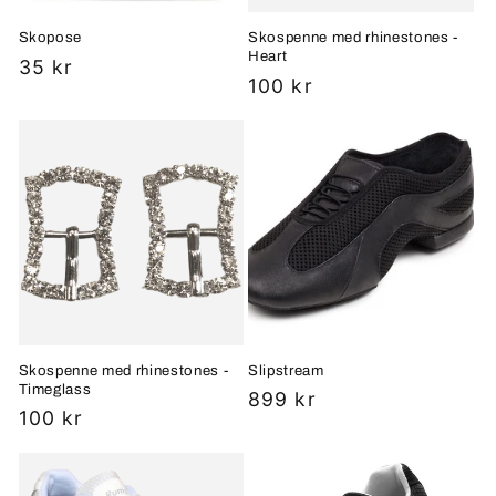
Skopose
Skospenne med rhinestones -
Heart
Vanlig
35 kr
Vanlig
100 kr
pris
pris
Skospenne med rhinestones -
Slipstream
Timeglass
Vanlig
899 kr
Vanlig
100 kr
pris
pris