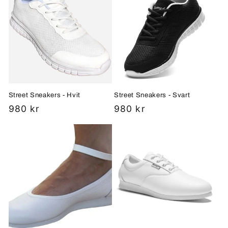
Street Sneakers - Hvit
Street Sneakers - Svart
Vanlig
980 kr
Vanlig
980 kr
pris
pris