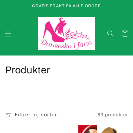
Gå
GRATIS FRAKT PÅ ALLE ORDRE
videre til
innholdet
Handleku
S
Produkter
a
m
l
Filtrer og sorter
63 produkter
i
n