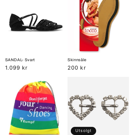
g
:
SANDAL- Svart
Skinnsåle
Vanlig
1.099 kr
Vanlig
200 kr
pris
pris
Utsolgt