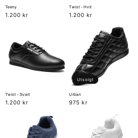
Teeny
Twist - Hvit
Vanlig
1.200 kr
Vanlig
1.200 kr
pris
pris
Utsolgt
Twist - Svart
Urban
Vanlig
1.200 kr
Vanlig
975 kr
pris
pris