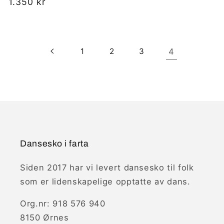
Vanlig
1.350 kr
pris
1
2
3
4
Dansesko i farta
Siden 2017 har vi levert dansesko til folk
som er lidenskapelige opptatte av dans.
Org.nr: 918 576 940
8150 Ørnes